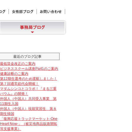
最近のブログ記事
最低賃金改正のご案内
ビジネススクール講座Part1のご案内
健康診断のご案内
第12期生選考のため渡航しました！
第７回通常総代会開催！
マダムシンコとコラボ！『まる三重
バウム』の開発！
外国人（中国人）共同受入事業 第
11期生入国
外国人（中国人）技能実習生 第８
期生帰国
「復興応援トラックマーケット-One
Heart Now-」（被災地商品販路開拓
等支援事業）