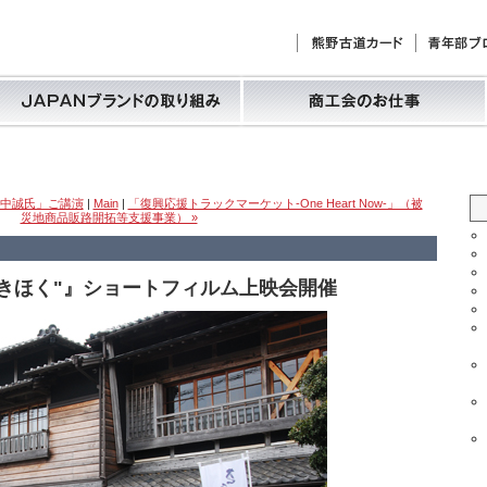
山中誠氏」ご講演
|
Main
|
「復興応援トラックマーケット-One Heart Now-」（被
災地商品販路開拓等支援事業） »
きほく"』ショートフィルム上映会開催