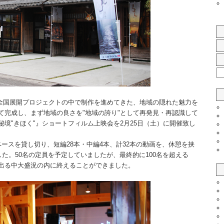
全国展開プロジェクトの中で制作を進めてきた、地域の隠れた魅力を
て完成し、まず地域の良さを"地域の誇り"として再発見・再認識して
境"きほく"』ショートフィルム上映会を2月25日（土）に開催致し
ースを貸し切り、短編28本・中編4本、計32本の動画を、休憩を挟
した。50名の定員を予定していましたが、最終的に100名を超える
出る中大盛況の内に終えることができました。