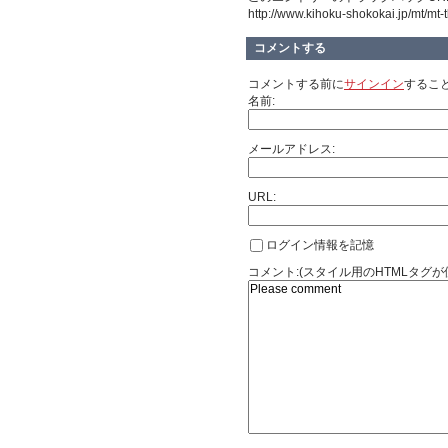
http://www.kihoku-shokokai.jp/mt/mt-
コメントする
コメントする前に
サインイン
するこ
名前:
メールアドレス:
URL:
ログイン情報を記憶
コメント:(スタイル用のHTMLタグが