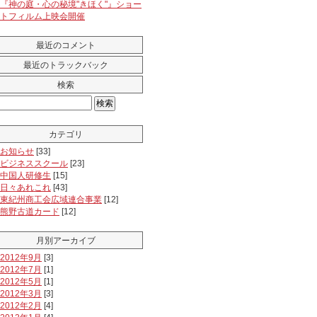
『神の庭・心の秘境"きほく"』ショー
トフィルム上映会開催
最近のコメント
最近のトラックバック
検索
カテゴリ
お知らせ
[33]
ビジネススクール
[23]
中国人研修生
[15]
日々あれこれ
[43]
東紀州商工会広域連合事業
[12]
熊野古道カード
[12]
月別アーカイブ
2012年9月
[3]
2012年7月
[1]
2012年5月
[1]
2012年3月
[3]
2012年2月
[4]