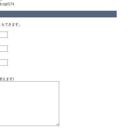
tb.cgi/174
ともできます。
使えます)